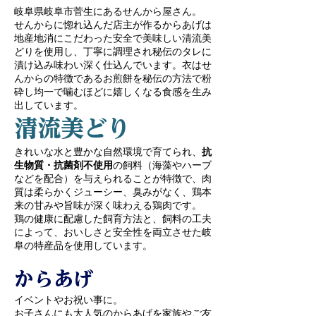
岐阜県岐阜市菅生にあるせんから屋さん。
​せんからに惚れ込んだ店主が作るからあげは
地産地消にこだわった安全で美味しい清流美
どりを使用し、丁寧に調理され秘伝のタレに
漬け込み味わい深く仕込んでいます。衣はせ
んからの特徴であるお煎餅を秘伝の方法で粉
砕し均一で噛むほどに嬉しくなる食感を生み
出しています。
清流美どり
きれいな水と豊かな自然環境で育てられ、
抗
生物質・抗菌剤不使用
の飼料（海藻やハーブ
などを配合）を与えられることが特徴で、肉
質は柔らかくジューシー、臭みがなく、鶏本
来の甘みや旨味が深く味わえる鶏肉です。
鶏の健康に配慮した飼育方法と、飼料の工夫
によって、おいしさと安全性を両立させた岐
阜の特産品を使用しています。
からあげ
イベントやお祝い事に。
​お子さんにも大人気のからあげを家族やご友