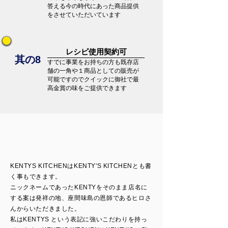
答える今の時代にあった商品提供
をさせていただいています
レシピ使用契約可
​其の8
すでに事業をお持ちの方も既存店
舗の一角や１商品としての販売が
可能ですのでクイックに御社で​最
高金賞の味をご提供できます
KENTYS KITCHENはKENTY'S KITCHENとも書
く事もできます。
ニックネームであったKENTYをそのまま店名に
する案は発祥の地、座間味島の恩師であるヒロさ
んからいただきました。
私はKENTYS という表記に強いこだわりを持っ