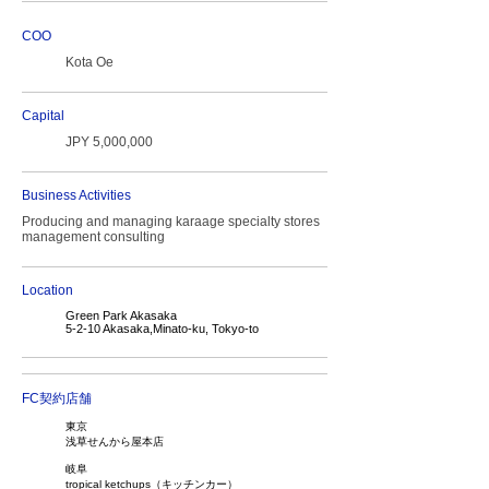
COO
Kota Oe
Capital
JPY 5,000,000
Business Activities
Producing and managing karaage specialty stores
management consulting
Location
Green Park Akasaka
5-2-10 Akasaka,Minato-ku, Tokyo-to
FC契約店舗
東京
浅草せんから屋本店
岐阜
tropical ketchups（キッチンカー）