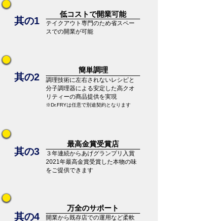
低コストで開業可能
​其の1
テイクアウト専門のため省スペー
スでの開業が可能
​簡単調理
​其の2
調理技術に左右されないレシピと
分子調理器による安定した高クオ
リティーの商品提供を実現
※Dr.FRYは任意で別途契約となります
​最高金賞受賞店
​其の3
３年連続からあげグランプリ入賞
2021年最高金賞受賞した本物の味
をご提供できます
​万全のサポート
​其の4
開業から既存店での運用など柔軟