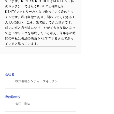
ています。KENTYS KITCHENはKENTY'S （私
のキッチン）ではなくKENTYと仲間たち、
KENTYファミリーみんなで作っていく皆のキッ
チンです。私は象徴であり、関わってくださる1
人1人の想い、ご縁、愛で紡いできた場所です。
想いの点と点が線になり、やがて大きな輪となっ
て想いやリングを形成したいと考え、何年もの時
間の中私は長編の映画をKENTYS 皆さんで創っ
ていると思っています。
KENTYSKITCHEN
COMPANY PROFILE
会社名
株式会社ケンティーズキッチン
専務取締役
大江 剛太