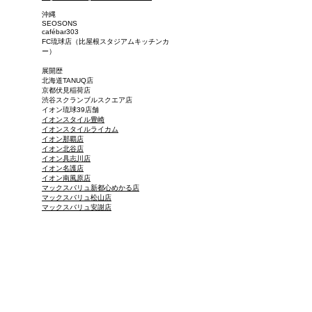
沖縄
SEOSONS
cafébar303
FC琉球店（比屋根スタジアムキッチンカ
ー）
展開歴
北海道TANUQ店
京都伏見稲荷店
​渋谷スクランブルスクエア店
イオン琉球39店舗
イオンスタイル豊崎
イオンスタイルライカム
イオン那覇店
イオン北谷店
イオン具志川店
イオン名護店
イオン南風原店
マックスバリュ新都心めかる店
マックスバリュ松山店
マックスバリュ安謝店
マックスバリュ牧志店
マックスバリュ若狭店
マックスバリュ壺川店
マックスバリュ豊見城店
マックスバリュとよみ店
マックスバリュ一日橋店
マックスバリュ南城大里店
マックスバリュ八重瀬店
マックスバリュ武富店
マックスバリュ糸満北店