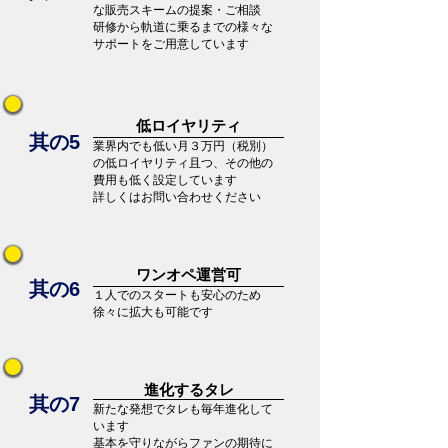
な販売スキームの提案・ご相談
​研修から軌道に乗るまでの様々な
サポートをご用意しています
​低ロイヤリティ
​其の5
業界内でも低い月３万円（税別）
の低ロイヤリティ且つ、その他の
費用も低く設定しています
​詳しくはお問い合わせください
ワンオペ運営可
​其の6
１人でのスタートも安心のため
徐々に拡大も可能です
進化するタレ
​其の7
新たな発想でタレも毎年進化して
います
​基本を守りながらファンの期待に